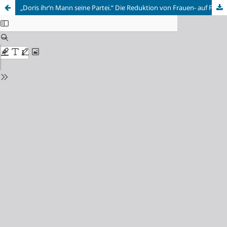
„Doris ihr‘n Mann seine Partei.“ Die Reduktion von Frauen- auf Familienpolitik im bundesdeutschen Wahlkampf 2002