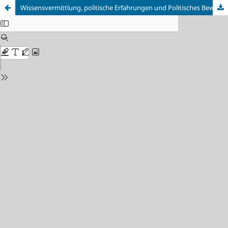
Wissensvermittlung, politische Erfahrungen und Politisches Bewusstsein als Aspekte politischer Bildung sowie deren Bedeutung für politische Partizipation