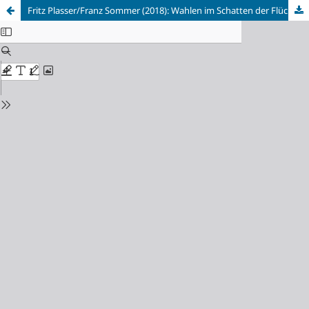
Fritz Plasser/Franz Sommer (2018): Wahlen im Schatten der Flüchtlingskrise. Parteien, Wähler und Koalitionen im Umbruch