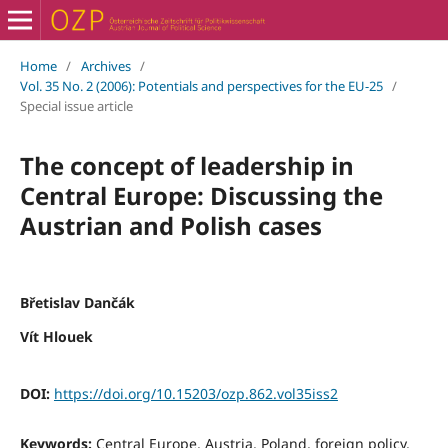
Home
/
Archives
/
Vol. 35 No. 2 (2006): Potentials and perspectives for the EU-25
/
Special issue article
The concept of leadership in
Central Europe: Discussing the
Austrian and Polish cases
Břetislav Dančák
Vít Hlouek
DOI:
https://doi.org/10.15203/ozp.862.vol35iss2
Keywords:
Central Europe, Austria, Poland, foreign policy,