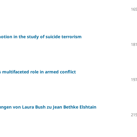
165
motion in the study of suicide terrorism
181
 multifaceted role in armed conflict
197
ungen von Laura Bush zu Jean Bethke Elshtain
215