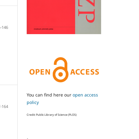
-146
You can find here our
open access
policy
-164
Credit: Public Library of Science (PLOS)